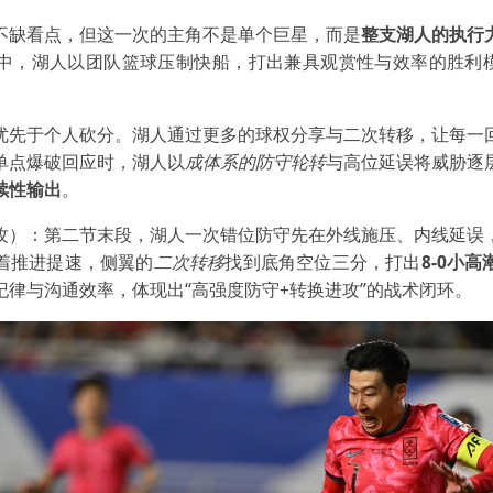
不缺看点，但这一次的主角不是单个巨星，而是
整支湖人的执行
中，湖人以团队篮球压制快船，打出兼具观赏性与效率的胜利模板，
优先于个人砍分。湖人通过更多的球权分享与二次转移，让每一
单点爆破回应时，湖人以
成体系的防守轮转
与高位延误将威胁逐
续性输出
。
攻）：第二节末段，湖人一次错位防守先在外线施压、内线延误
着推进提速，侧翼的
二次转移
找到底角空位三分，打出
8-0小高
纪律与沟通效率，体现出“高强度防守+转换进攻”的战术闭环。