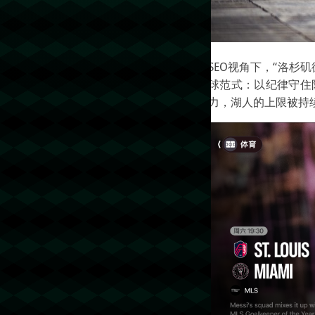
SEO视角下，“洛杉
球范式：以纪律守住
力，湖人的上限被持