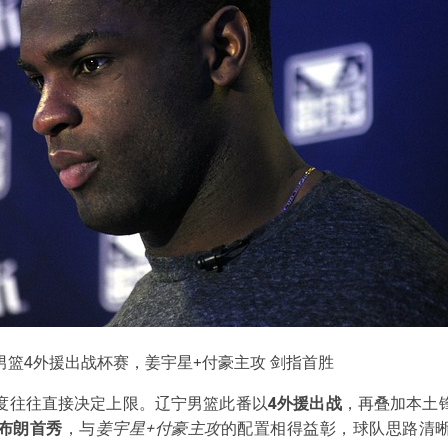
篮4外援出战杯赛，姜宇星+付豪主攻 剑指首胜
度往往直接决定上限。辽宁男篮此番以
4外援出战
，再叠加本土
布朗首秀
，与
姜宇星+付豪主攻
的配置相得益彰，球队思路清