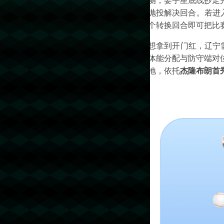
抛投解决回合。若进
个转换回合即可把比
想拿到开门红，辽宁
体能分配与防守端对
地，依托
杰隆布朗首