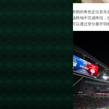
布朗的角色定位首先
场阵地中完成终结，
可以通过突分撕开弱