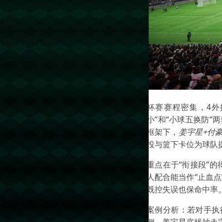
杯赛赛程密集，4外
小”和“小球五换防
框架下，
姜宇星+付
投与篮下卡位为球队
重点在于“衔接段”
人配合能当作“止血
既控失误也保命中率
案例分析：若对手执
侧，姜宇星底线抄走