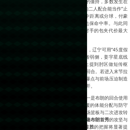
重点在于“衔接段”的得分稳定。杯赛常见的僵持，多数发生在
主力下场后的2-4分钟。此时布朗与付豪的二人配合能当作“止
血点”：高位掩护后顺下牵扯，布朗持球中距离或分球，付豪
完成二次进攻与肘区手递手，既控失误也保命中率。与此同
时，姜宇星在弱侧的切入与反跑，能把对手的包夹代价最大
化。
案例分析：若对手执行强侧包夹限制布朗，辽宁可用“45度假
挡拆”诱导协防——布朗向中路一步急停传弱侧，姜宇星底线
抄走完成上篮；若对手改为沉退，付豪上提到肘区做短传枢
纽，外线拉开，布朗两步内急停抛投解决回合。若进入末节拉
锯，切回“小球五换防”，通过外援的持球爆点与前场压迫制造
失误，抢到两三个转换回合即可把比赛拉开。
想拿到开门红，辽宁需把三件事做扎实：一是布朗的回合使用
率与效率平衡，避免过度单打；二是4外援的体能分配与防守
端对位明确，减少换防沟通成本；三是前场篮板与二次进攻转
化为稳定得分。若以上三点落地，依托
杰隆布朗首秀
的攻坚与
团队厚度，辽宁男篮在这项杯赛中冲击
首胜
的把握将显著提