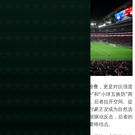
杯赛赛程密集，4外援带来的不仅是火力堆叠，更是对抗强度
与轮换稳定的提升。辽宁可在“双大+双小”和“小球五换防”两
套模式间自如切换：前者强化篮板与护筐，后者拉开空间、提
升攻防转换频率。在此框架下，
姜宇星+付豪主攻
成为自然选
择——前者持久的无球切入和防守压迫感能驱动反击，后者的
肘区中投与篮下卡位为球队提供高效的次要终结点。