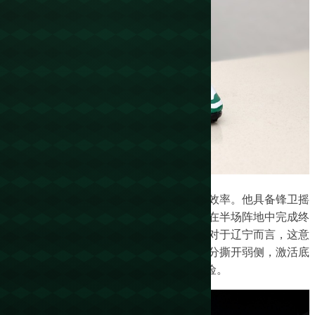
布朗的角色定位首先在于提升攻坚与转换效率。他具备锋卫摇
摆属性，擅长持球挡拆与中距离急停，能在半场阵地中完成终
结，也能在快攻中作为发起点吸引协防。对于辽宁而言，这意
味着在对手收缩防守时，布朗可以通过突分撕开弱侧，激活底
角射手与顺下内线，减少单点“吃铁”的风险。