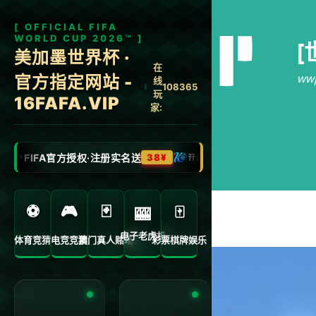
[
wwp