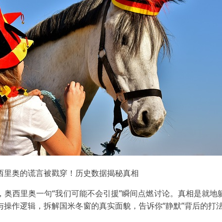
西里奥的谎言被戳穿！历史数据揭秘真相
，奥西里奥一句“我们可能不会引援”瞬间点燃讨论。真相是就地
与操作逻辑，拆解国米冬窗的真实面貌，告诉你“静默”背后的打