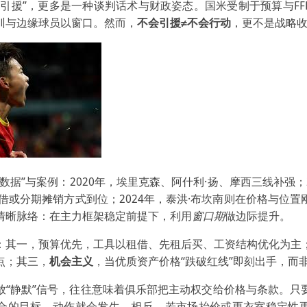
不引援”，更多是一种谈判话术与财政姿态。国米受制于预算与FF
训与边缘球员以窗口。然而，
不会引援≠不会行动
，更不是战略
数据”与案例：2020年，埃里克森、阿什利·扬、摩西三线补强；2
借或分期摊销方式到位；2024年，泰洪·布坎南则在价格与位
清晰脉络：在主力框架稳定前提下，利用
窗口期
做边际提升。
：其一，预算优先，工具以租借、先租后买、工资结构优化为主
点；其三，
机会主义
，当优质资产价格“跌破红线”即刻出手，而
放“静默”信号，往往意味着俱乐部把主动权交给价格与条款。只
合的目标，动作就会发生。相反，若市场抬价或更衣室稳定性