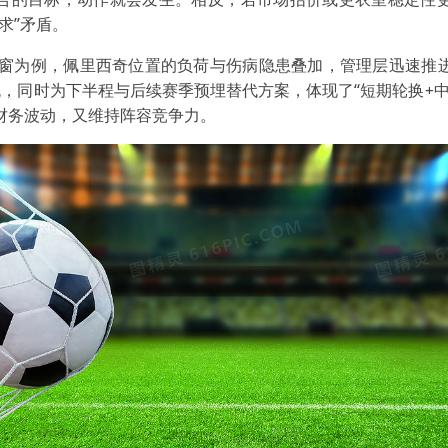
求”矛盾。
2冬窗为例，佩里西奇位置的负荷与伤病隐患叠加，管理层迅速推
流，同时为下半程与后续赛季预埋替代方案，体现了“短期轮换+中
财务波动，又维持阵容竞争力。