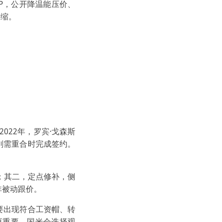
P，公开降温能压价、
收缩。
022年，罗宾·戈森斯
置刚需重合时完成签约。
；其二，定点修补，侧
非被动跟价。
要出现符合工资帽、转
更重要，国米会选择观