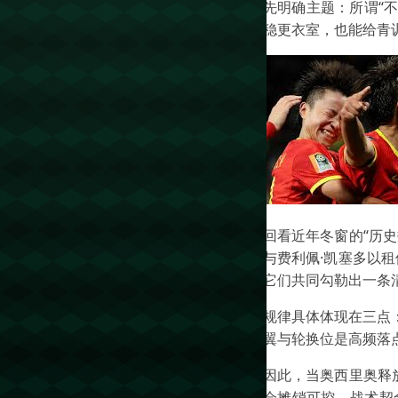
先明确主题：所谓“
稳更衣室，也能给青
回看近年冬窗的“历史
与费利佩·凯塞多以租
它们共同勾勒出一条
规律具体体现在三点
翼与轮换位是高频落
因此，当奥西里奥释
会摊销可控、战术契