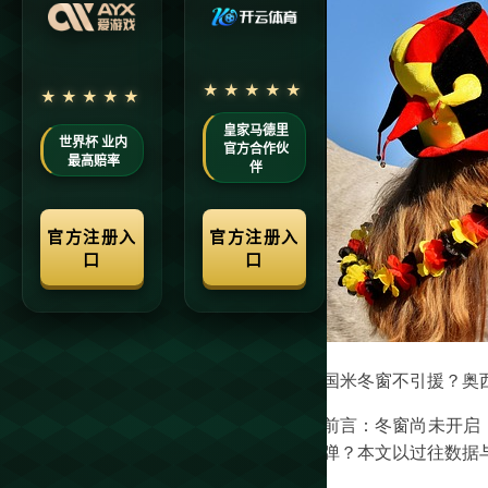
国米冬窗不引援？奥
前言：冬窗尚未开启
弹？本文以过往数据