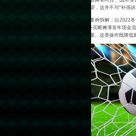
望，这并不与“补强诉
案例拆解：以202
+买断摊薄首年现金
量。这类操作既降低