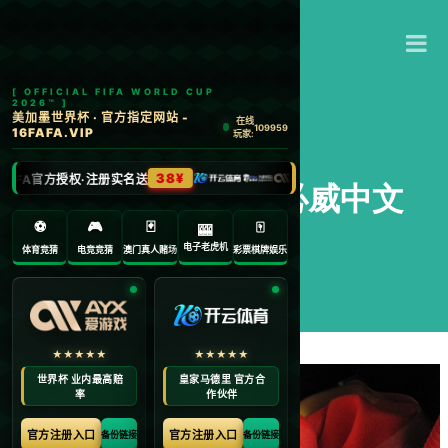
T
M
[世界杯2026-FIFA]必威中文
官网
wwpp — simple flat-file sites.