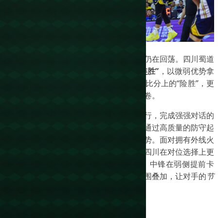
前言：当终场哨声落下，成都主场的呐喊仍在回荡。四川蜀道
远达女篮在WCBA常规赛中凭借
主场“三连胜”
，以微弱优势拿
下强敌上海浦发银行女篮。这不仅是一场比分上的“险胜”，更
是一次关于细节、心态与执行力的集体答卷。
本场主题清晰——以主场能量叠加战术执行，完成强强对话的
关键突破。四川队从开局就把握住节奏，通过高质量的防守起
手、快速落位的
转换进攻
，为末节铺垫胜势。面对拥有外线火
力和老练阵地套路的上海浦发银行女篮，四川在对位选择上更
果断：外线以延误和换防限制三分出手，中锋在弱侧提前卡
位，抑制二次进攻。此举与成都主场的氛围叠加，让对手的
节
奏控制
多次被打断。